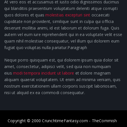
At vero eos et accusamus et iusto odio dignissimos ducimus
qui blanditiis praesentium voluptatum deleniti atque corrupti
quos dolores et quas
molestias excepturi sint
occaecati
cupiditate non provident, similique sunt in culpa qui officia
deserunt mollitia animi, id est laborum et dolorum fuga. Quis
autem vel eum iure reprehenderit qui in ea voluptate velit esse
quam nihil molestiae consequatur, vel illum qui dolorem eum
fugiat quo voluptas nulla pariatur.Paragraph
Neque porro quisquam est, qui dolorem ipsum quia dolor sit
amet, consectetur, adipisci velit, sed quia non numquam
eius
modi tempora incidunt ut labore
et dolore magnam
aliquam quaerat voluptatem. Ut enim ad minima veniam, quis
nostrum exercitationem ullam corporis suscipit laboriosam,
nisi ut aliquid ex ea commodi consequatur.
Copyright © 2000 CrunchtimeFantasy.com - TheCommish